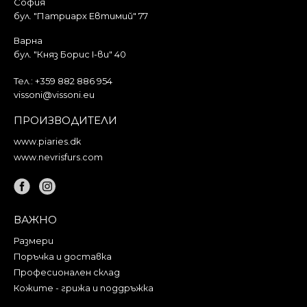
София
бул. "Патриарх Евтимий" 77
Варна
бул. "Княз Борис I-ви" 40
Тел.:
+359 882 886 954
vissoni@vissoni.eu
ПРОИЗВОДИТЕЛИ
www.piaries.dk
www.nevrisfurs.com
ВАЖНО
Размери
Поръчка и доставка
Професионален склад
Кожите - грижа и поддръжка