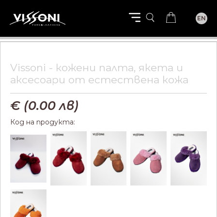
EN
Vissoni - кожени палта, якета и
aксесоари от естествена кожа
€ (
0.00
лв)
Код на продукта: