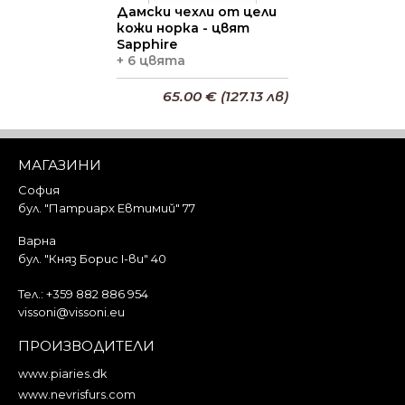
Дамски чехли от цели
кожи норка - цвят
Sapphire
+ 6 цвята
65.00 € (127.13 лв)
Добави в кошницата
МАГАЗИНИ
София
бул. "Патриарх Евтимий" 77
Варна
бул. "Княз Борис I-ви" 40
Тел.:
+359 882 886 954
vissoni@vissoni.eu
ПРОИЗВОДИТЕЛИ
www.piaries.dk
www.nevrisfurs.com