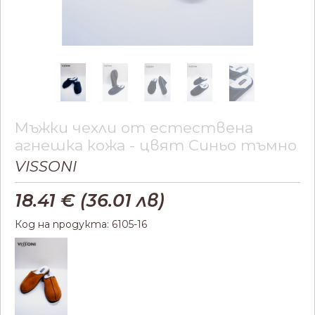
Мъжки чехли от естествена
агнешка кожа - цвят Синьо тъмно
VISSONI
18.41
€ (
36.01
лв)
Код на продукта: 6105-16