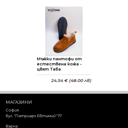
Добави в кошницата
Добави в кошницата
Мъжки пантофи от
естествена кожа -
цвят Таба
24.54 € (48.00 лв)
Добави в кошницата
МАГАЗИНИ
София
бул. "Патриарх Евтимий" 77
Варна