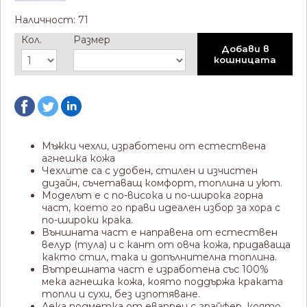
Наличност: 71
Кол.
Размер
Добави в
кошницата
Мъжки чехли, изработени от естествена
агнешка кожа
Чехлите са с удобен, стилен и изчистен
дизайн, съчетаващ комфорт, топлина и уют.
Моделът е с по-висока и по-широка горна
част, което го прави идеален избор за хора с
по-широки крака.
Външната част е направена от естествен
велур (тула) и с кант от овча кожа, придаваща
както стил, така и допълнителна топлина.
Вътрешната част е изработена със 100%
мека агнешка кожа, която поддържа краката
топли и сухи, без изпотяване.
Лека подметка от евапрен с грайфер, която