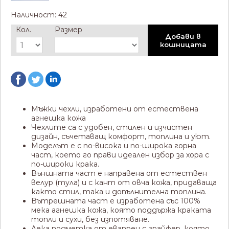
Наличност: 42
Кол.
Размер
Добави в
кошницата
Мъжки чехли, изработени от естествена
агнешка кожа
Чехлите са с удобен, стилен и изчистен
дизайн, съчетаващ комфорт, топлина и уют.
Моделът е с по-висока и по-широка горна
част, което го прави идеален избор за хора с
по-широки крака.
Външната част е направена от естествен
велур (тула) и с кант от овча кожа, придаваща
както стил, така и допълнителна топлина.
Вътрешната част е изработена със 100%
мека агнешка кожа, която поддържа краката
топли и сухи, без изпотяване.
Лека подметка от евапрен с грайфер, която