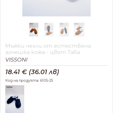
Мъжки чехли от естествена
агнешка кожа - цвят Таба
VISSONI
18.41
€ (
36.01
лв)
Код на продукта: 6105-25