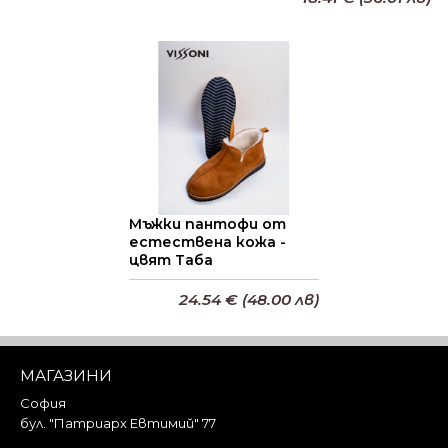
Добави в кошницата
Добави в кошницата
Мъжки пантофи от
естествена кожа -
цвят Таба
24.54 € (48.00 лв)
Добави в кошницата
МАГАЗИНИ
София
бул. "Патриарх Евтимий" 77